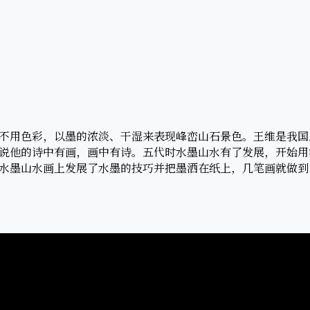
不用色彩，以墨的浓淡、干湿来表现峰峦山石景色。王维是我国
说他的诗中有画，画中有诗。五代时水墨山水有了发展，开始用
水墨山水画上发展了水墨的技巧并把墨洒在纸上，几笔画就做到