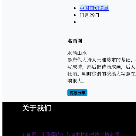
中国画知识点
11月
29日
名画网
水墨山水
是唐代大诗人王维奠定的基础，
写成诗，然后把诗画成画，后人
壮丽。明时徐渭的泼墨大写意在
响很大。
海报分享
关于我们
名画网，汇聚国内外名画素材和书法字帖资源