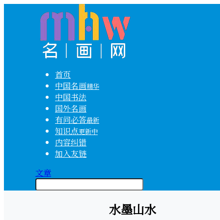
首页
中国名画
精华
中国书法
国外名画
有问必答
最新
知识点
更新中
内容纠错
加入友链
文章
水墨山水